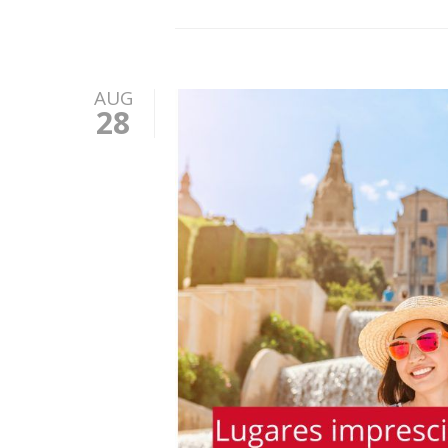
AUG
28