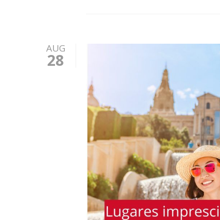
AUG
28